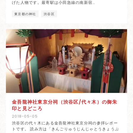
げた人物です。最寄駅は小田急線の南新宿…
東京都の神社
渋谷区
金吾龍神社東京分祠（渋谷区/代々木）の御朱
印と見どころ
2018
-
05
-
05
渋谷区の代々木にある金吾龍神社東京分祠の参拝レポー
トです。 読み方は「きんごりゅうじんじゃとうきょうぶ