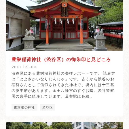
豊栄稲荷神社（渋谷区）の御朱印と見どころ
2018
-
09
-
03
渋谷区にある豊栄稲荷神社の参拝レポートです。 読み方
は「とよさかいなりじんじゃ」です。古くから渋谷のお
稲荷さんとして信仰されてきた神社で、境内には十三基
の庚申塔があります。金王八幡宮のすぐお隣、渋谷警察
署の裏手に鎮座しています。最寄駅は各線…
東京都の神社
渋谷区