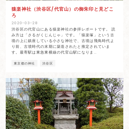
猿楽神社（渋谷区/代官山）の御朱印と見どこ
ろ
2020
-
03
-
28
渋谷区の代官山にある猿楽神社の参拝レポートです。 読
み方は「さるがくじんじゃ」です。「猿楽塚」という古
墳の上に鎮座している小さな神社で、古墳は飛鳥時代よ
り前、古墳時代の末期に築造されたと推定されていま
す。最寄駅は東急東横線の代官山駅になりま…
東京都の神社
渋谷区