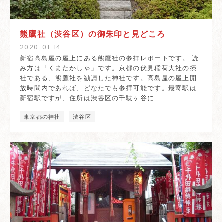
熊鷹社（渋谷区）の御朱印と見どころ
2020
-
01
-
14
新宿高島屋の屋上にある熊鷹社の参拝レポートです。 読
み方は「くまたかしゃ」です。京都の伏見稲荷大社の摂
社である、熊鷹社を勧請した神社です。高島屋の屋上開
放時間内であれば、どなたでも参拝可能です。最寄駅は
新宿駅ですが、住所は渋谷区の千駄ヶ谷に…
東京都の神社
渋谷区