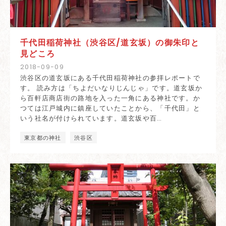
千代田稲荷神社（渋谷区/道玄坂）の御朱印と
見どころ
2018
-
09
-
09
渋谷区の道玄坂にある千代田稲荷神社の参拝レポートで
す。 読み方は「ちよだいなりじんじゃ」です。道玄坂か
ら百軒店商店街の路地を入った一角にある神社です。か
つては江戸城内に鎮座していたことから、「千代田」と
いう社名が付けられています。道玄坂や百…
東京都の神社
渋谷区