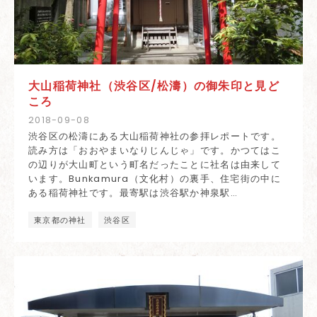
大山稲荷神社（渋谷区/松濤）の御朱印と見ど
ころ
2018
-
09
-
08
渋谷区の松濤にある大山稲荷神社の参拝レポートです。
読み方は「おおやまいなりじんじゃ」です。かつてはこ
の辺りが大山町という町名だったことに社名は由来して
います。Bunkamura（文化村）の裏手、住宅街の中に
ある稲荷神社です。最寄駅は渋谷駅か神泉駅…
東京都の神社
渋谷区