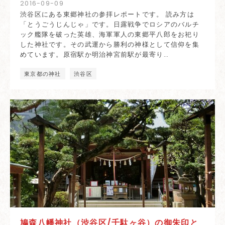
2016
-
09
-
09
渋谷区にある東郷神社の参拝レポートです。 読み方は
「とうごうじんじゃ」です。日露戦争でロシアのバルチ
ック艦隊を破った英雄、海軍軍人の東郷平八郎をお祀り
した神社です。その武運から勝利の神様として信仰を集
めています。原宿駅か明治神宮前駅が最寄り…
東京都の神社
渋谷区
鳩森八幡神社（渋谷区/千駄ヶ谷）の御朱印と