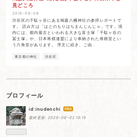
見どころ
2016
-
09
-
08
渋谷区の千駄ヶ谷にある鳩森八幡神社の参拝レポートで
す。 読み方は「はとのもりはちまんじんじゃ」です。境
内には、都内最古といわれる大きな富士塚「千駄ヶ谷の
冨士塚」や、日本将棋連盟により奉納された将棋堂とい
う六角堂があります。 序文に続き、ご由…
東京都の神社
渋谷区
プロフィール
id:inudenchi
はて
なブ
最終更新:
2026-08-02 19:15
ログ
Pro