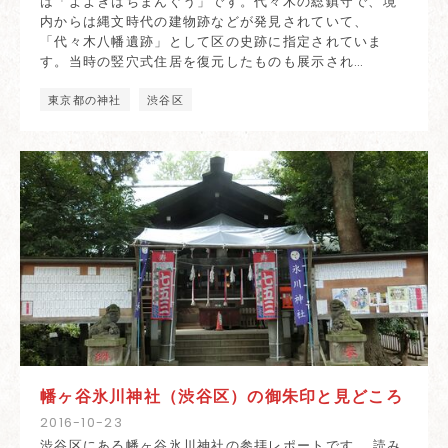
は「よよぎはちまんぐう」です。代々木の総鎮守で、境
内からは縄文時代の建物跡などが発見されていて、
「代々木八幡遺跡」として区の史跡に指定されていま
す。当時の竪穴式住居を復元したものも展示され…
東京都の神社
渋谷区
幡ヶ谷氷川神社（渋谷区）の御朱印と見どころ
2016
-
10
-
23
渋谷区にある幡ヶ谷氷川神社の参拝レポートです。 読み