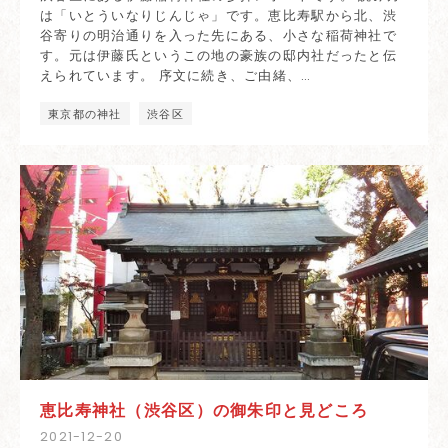
は「いとういなりじんじゃ」です。恵比寿駅から北、渋
谷寄りの明治通りを入った先にある、小さな稲荷神社で
す。元は伊藤氏というこの地の豪族の邸内社だったと伝
えられています。 序文に続き、ご由緒、…
東京都の神社
渋谷区
恵比寿神社（渋谷区）の御朱印と見どころ
2021
-
12
-
20