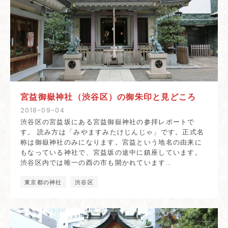
宮益御嶽神社（渋谷区）の御朱印と見どころ
2018
-
09
-
04
渋谷区の宮益坂にある宮益御嶽神社の参拝レポートで
す。 読み方は「みやますみたけじんじゃ」です。正式名
称は御嶽神社のみになります。宮益という地名の由来に
もなっている神社で、宮益坂の途中に鎮座しています。
渋谷区内では唯一の酉の市も開かれています…
東京都の神社
渋谷区