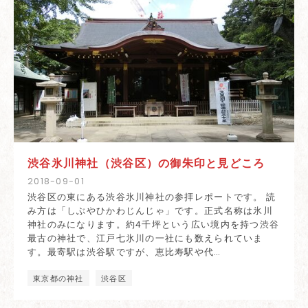
渋谷氷川神社（渋谷区）の御朱印と見どころ
2018
-
09
-
01
渋谷区の東にある渋谷氷川神社の参拝レポートです。 読
み方は「しぶやひかわじんじゃ」です。正式名称は氷川
神社のみになります。約4千坪という広い境内を持つ渋谷
最古の神社で、江戸七氷川の一社にも数えられていま
す。最寄駅は渋谷駅ですが、恵比寿駅や代…
東京都の神社
渋谷区