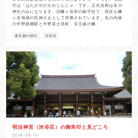
方は「はたがやひかわじんじゃ」です。正式名称は氷川
神社のみになります。旧幡ヶ谷村の鎮守社で、現在も幡
ヶ谷地域の氏神さまとして崇敬されています。丸の内線
の中野新橋駅と中野富士見町、京王線の幡…
東京都の神社
渋谷区
明治神宮（渋谷区）の御朱印と見どころ
2016
-
09
-
10