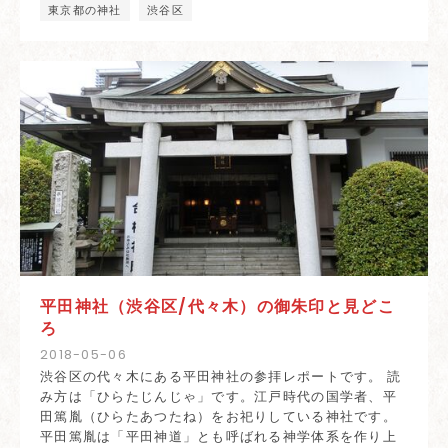
東京都の神社
渋谷区
平田神社（渋谷区/代々木）の御朱印と見どこ
ろ
2018
-
05
-
06
渋谷区の代々木にある平田神社の参拝レポートです。 読
み方は「ひらたじんじゃ」です。江戸時代の国学者、平
田篤胤（ひらたあつたね）をお祀りしている神社です。
平田篤胤は「平田神道」とも呼ばれる神学体系を作り上