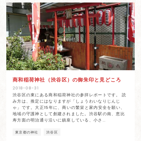
商和稲荷神社（渋谷区）の御朱印と見どころ
2018
-
08
-
31
渋谷区の東にある商和稲荷神社の参拝レポートです。 読
み方は、推定にはなりますが「しょうわいなりじんじ
ゃ」です。大正15年に、商いの繁栄と家内安全を願い、
地域の守護神として創建されました。渋谷駅の南、恵比
寿方面の明治通り沿いに鎮座している、小さ…
東京都の神社
渋谷区