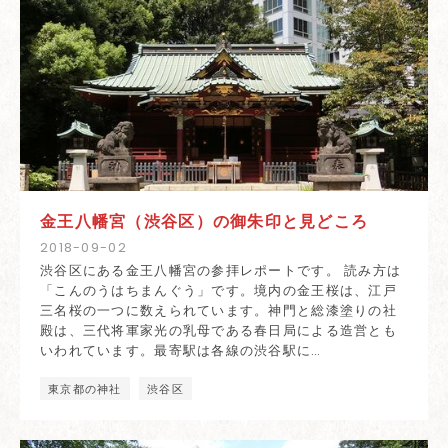
金王八幡宮（渋谷区）の御朱印と見どころ
2018
-
09
-
02
渋谷区にある金王八幡宮の参拝レポートです。 読み方は
「こんのうはちまんぐう」です。境内の金王桜は、江戸
三名桜の一つに数えられています。神門と総漆塗りの社
殿は、三代将軍家光の乳母である春日局による造営とも
いわれています。最寄駅は各線の渋谷駅に…
東京都の神社
渋谷区