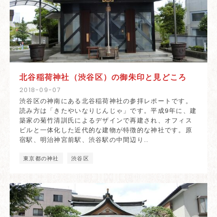
北谷稲荷神社（渋谷区）の御朱印と見どころ
2018
-
09
-
07
渋谷区の神南にある北谷稲荷神社の参拝レポートです。
読み方は「きたやいなりじんじゃ」です。平成9年に、建
築家の菊竹清訓氏によるデザインで再建され、オフィス
ビルと一体化した近代的な建物が特徴的な神社です。原
宿駅、明治神宮前駅、渋谷駅の中間辺り…
東京都の神社
渋谷区