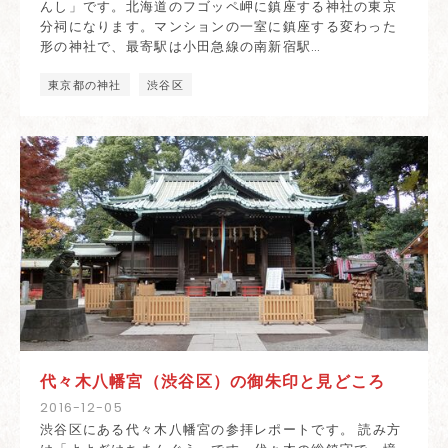
んし」です。北海道のフゴッペ岬に鎮座する神社の東京
分祠になります。マンションの一室に鎮座する変わった
形の神社で、最寄駅は小田急線の南新宿駅…
東京都の神社
渋谷区
代々木八幡宮（渋谷区）の御朱印と見どころ
2016
-
12
-
05
渋谷区にある代々木八幡宮の参拝レポートです。 読み方