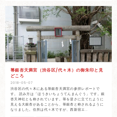
箒銀杏天満宮（渋谷区/代々木）の御朱印と見
どころ
2018
-
05
-
07
渋谷区の代々木にある箒銀杏天満宮の参拝レポートで
す。 読み方は「ほうきいちょうてんまんぐう」です。銀
杏天神社とも称されています。箒を逆さに立てたように
見える大銀杏があることから、箒銀杏と称されるように
なりました。住所は代々木ですが、西新宿エ…