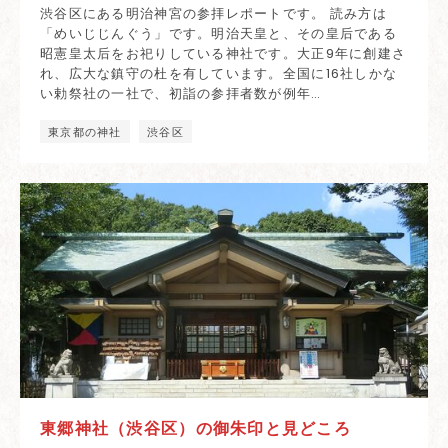
渋谷区にある明治神宮の参拝レポートです。 読み方は
「めいじじんぐう」です。明治天皇と、その皇后である
昭憲皇太后をお祀りしている神社です。大正9年に創建さ
れ、広大な鎮守の杜を有しています。全国に16社しかな
い勅祭社の一社で、初詣の参拝者数が例年…
東京都の神社
渋谷区
東郷神社（渋谷区）の御朱印と見どころ