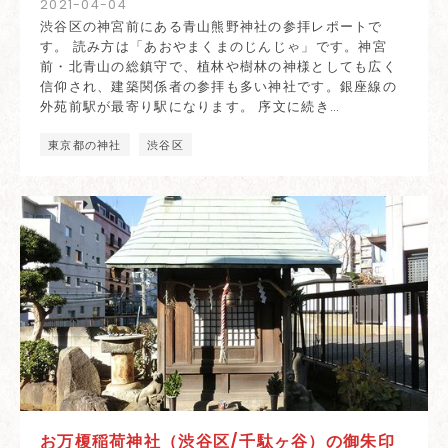
2021
-
04
-
04
渋谷区の神宮前にある青山熊野神社の参拝レポートで
す。 読み方は「あおやまくまのじんじゃ」です。神宮
前・北青山の総鎮守で、植林や樹林の神様としても広く
信仰され、建築関係者の参拝も多い神社です。銀座線の
外苑前駅が最寄り駅になります。 序文に続き…
東京都の神社
渋谷区
お万榎稲荷神社（渋谷区/千駄ヶ谷）の御朱印