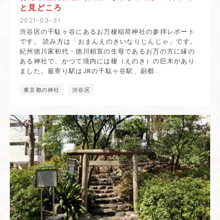
と見どころ
2021
-
03
-
31
渋谷区の千駄ヶ谷にあるお万榎稲荷神社の参拝レポート
です。 読み方は「おまんえのきいなりじんじゃ」です。
紀州徳川家初代・徳川頼宣の生母であるお万の方に縁の
ある神社で、かつて境内には榎（えのき）の巨木があり
ました。最寄り駅はJRの千駄ヶ谷駅、副都…
東京都の神社
渋谷区